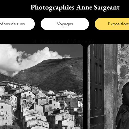
Photographies Anne Sargeant
cènes de rues
Voyages
Exposition
A travers l'Europe