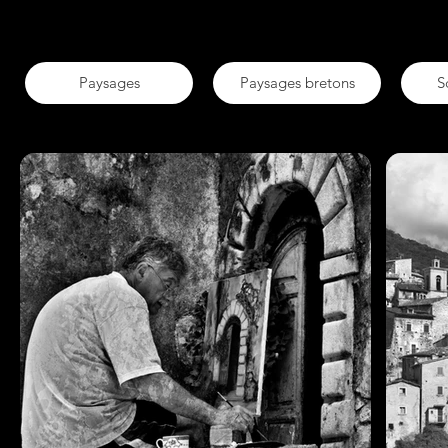
Paysages
Paysages bretons
S